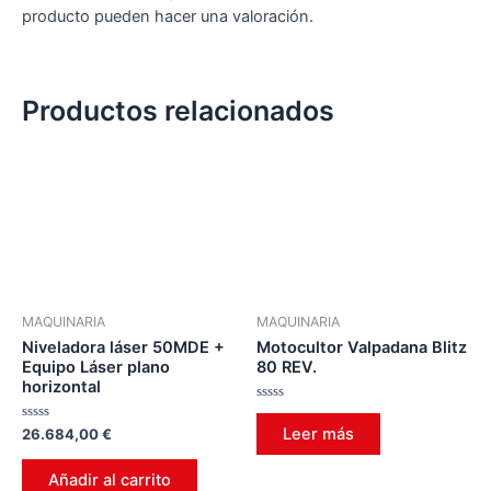
producto pueden hacer una valoración.
Productos relacionados
MAQUINARIA
MAQUINARIA
Niveladora láser 50MDE +
Motocultor Valpadana Blitz
Equipo Láser plano
80 REV.
horizontal
Valorado
en
Valorado
Leer más
26.684,00
€
0
en
de
0
5
de
Añadir al carrito
5