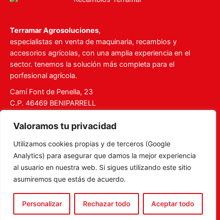
Terramar Agrosoluciones
,
especialistas en venta de maquinaria, recambios y
accesorios agrícolas, con una amplia experiencia en el
sector. tenemos la solución más completa para el
porfesional agrícola.
Camí Font de Penella, 23
C.P. 46469 BENIPARRELL
Tel. 960 727 112
Valoramos tu privacidad
ventas@recambiosterramar.com
Utilizamos cookies propias y de terceros (Google
Mi Cuenta
Analytics) para asegurar que damos la mejor experiencia
Carrito
al usuario en nuestra web. Si sigues utilizando este sitio
asumiremos que estás de acuerdo.
Aviso legal
Política de privacidad
Personalizar
Rechazar todo
Aceptar todo
Política de Cookies