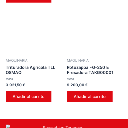
MAQUINARIA
MAQUINARIA
Trituradora Agrícola TLL
Rotozappa FG-250 E
OSMAQ
Fresadora TAKG00001
Valorado
Valorado
3.921,50
€
9.200,00
€
en
en
0
0
de
de
Añadir al carrito
Añadir al carrito
5
5