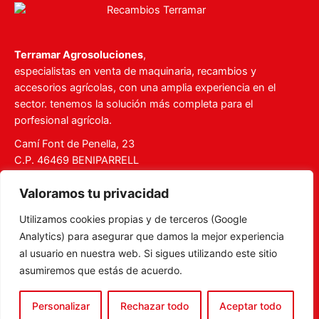
Terramar Agrosoluciones
,
especialistas en venta de maquinaria, recambios y
accesorios agrícolas, con una amplia experiencia en el
sector. tenemos la solución más completa para el
porfesional agrícola.
Camí Font de Penella, 23
C.P. 46469 BENIPARRELL
Tel. 960 727 112
Valoramos tu privacidad
ventas@recambiosterramar.com
Utilizamos cookies propias y de terceros (Google
Mi Cuenta
Analytics) para asegurar que damos la mejor experiencia
Carrito
al usuario en nuestra web. Si sigues utilizando este sitio
asumiremos que estás de acuerdo.
Aviso legal
Política de privacidad
Personalizar
Rechazar todo
Aceptar todo
Política de Cookies