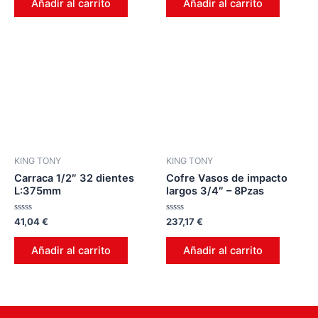
Añadir al carrito
Añadir al carrito
5
5
KING TONY
KING TONY
Carraca 1/2″ 32 dientes
Cofre Vasos de impacto
L:375mm
largos 3/4″ – 8Pzas
Valorado
Valorado
41,04
€
237,17
€
en
en
0
0
de
de
Añadir al carrito
Añadir al carrito
5
5