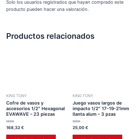
Solo los usuarios registrados que hayan comprado este
producto pueden hacer una valoración.
Productos relacionados
KING TONY
KING TONY
Cofre de vasos y
Juego vasos largos de
accesorios 1/2″ Hexagonal
impacto 1/2″ 17-19-21mm
EVAWAVE – 23 piezas
llanta alum – 3 pzas
Valorado
Valorado
168,32
€
25,00
€
en
en
0
0
de
de