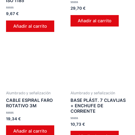
ISO 1185
Valorado
29,70
€
en
Valorado
9,67
€
0
en
de
Añadir al carrito
0
5
de
Añadir al carrito
5
Alumbrado y señalización
Alumbrado y señalización
CABLE ESPIRAL FARO
BASE PLÁST. 7 CLAVIJAS
ROTATIVO 3M
+ ENCHUFE DE
CORRIENTE
Valorado
19,34
€
en
Valorado
10,73
€
0
en
de
Añadir al carrito
0
5
de