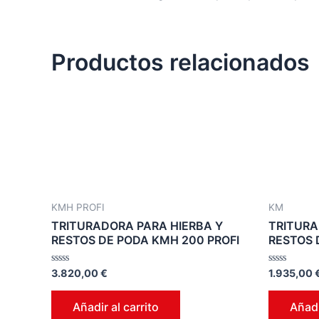
Productos relacionados
KMH PROFI
KM
TRITURADORA PARA HIERBA Y
TRITURA
RESTOS DE PODA KMH 200 PROFI
RESTOS 
Valorado
Valorado
3.820,00
€
1.935,00
en
en
0
0
de
de
Añadir al carrito
Añadi
5
5