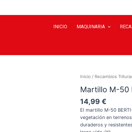
INICIO
MAQUINARIA
RECA
Inicio
/
Recambios Tritura
Martillo M-5
14,99
€
El martillo M-50 BERTI-
vegetación en terrenos
duraderos y resistente