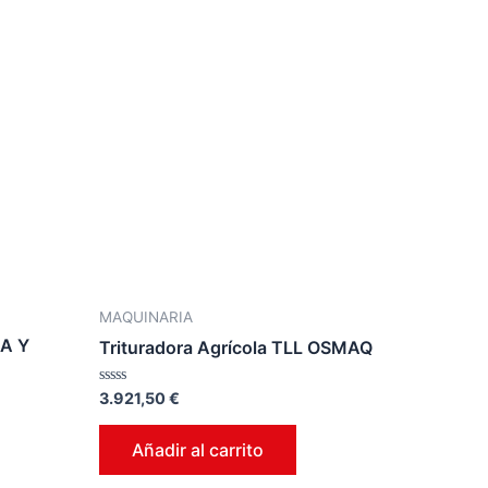
MAQUINARIA
A Y
Trituradora Agrícola TLL OSMAQ
Valorado
3.921,50
€
en
0
de
Añadir al carrito
5