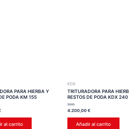
KDX
DORA PARA HIERBA Y
TRITURADORA PARA HIERB
DE PODA KM 155
RESTOS DE PODA KDX 240
Valorado
€
4.200,00
€
en
0
de
r al carrito
Añadir al carrito
5