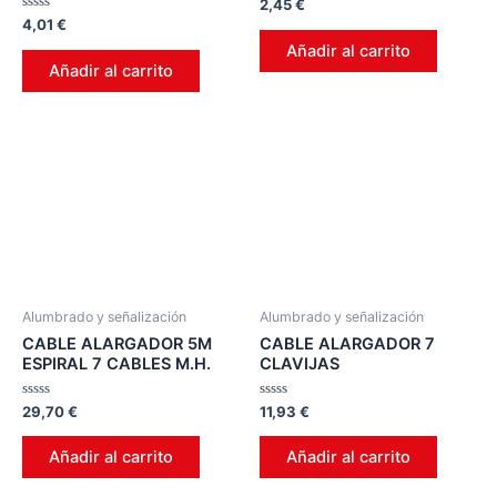
Valorado
2,45
€
en
Valorado
4,01
€
0
en
de
Añadir al carrito
0
5
de
Añadir al carrito
5
Alumbrado y señalización
Alumbrado y señalización
CABLE ALARGADOR 5M
CABLE ALARGADOR 7
ESPIRAL 7 CABLES M.H.
CLAVIJAS
Valorado
Valorado
29,70
€
11,93
€
en
en
0
0
de
de
Añadir al carrito
Añadir al carrito
5
5