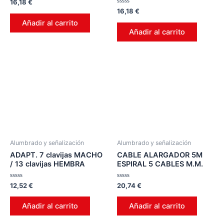
Valorado
16,18
€
en
Valorado
16,18
€
0
en
de
Añadir al carrito
0
5
de
Añadir al carrito
5
Alumbrado y señalización
Alumbrado y señalización
ADAPT. 7 clavijas MACHO
CABLE ALARGADOR 5M
/ 13 clavijas HEMBRA
ESPIRAL 5 CABLES M.M.
Valorado
Valorado
12,52
€
20,74
€
en
en
0
0
de
de
Añadir al carrito
Añadir al carrito
5
5