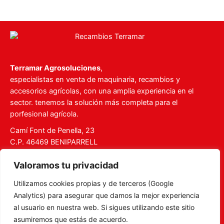
Terramar Agrosoluciones
,
especialistas en venta de maquinaria, recambios y
accesorios agrícolas, con una amplia experiencia en el
sector. tenemos la solución más completa para el
porfesional agrícola.
Camí Font de Penella, 23
C.P. 46469 BENIPARRELL
Tel. 960 727 112
Valoramos tu privacidad
ventas@recambiosterramar.com
Utilizamos cookies propias y de terceros (Google
Mi Cuenta
Analytics) para asegurar que damos la mejor experiencia
Carrito
al usuario en nuestra web. Si sigues utilizando este sitio
asumiremos que estás de acuerdo.
Aviso legal