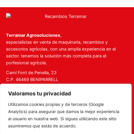
Terramar Agrosoluciones
,
especialistas en venta de maquinaria, recambios y
accesorios agrícolas, con una amplia experiencia en el
sector. tenemos la solución más completa para el
porfesional agrícola.
Camí Font de Penella, 23
C.P. 46469 BENIPARRELL
Tel. 960 727 112
Valoramos tu privacidad
ventas@recambiosterramar.com
Utilizamos cookies propias y de terceros (Google
Mi Cuenta
Analytics) para asegurar que damos la mejor experiencia
Carrito
al usuario en nuestra web. Si sigues utilizando este sitio
asumiremos que estás de acuerdo.
Aviso legal