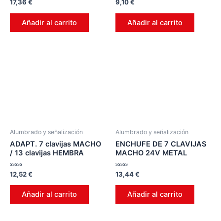
Valorado
Valorado
17,36
€
9,10
€
en
en
0
0
de
de
Añadir al carrito
Añadir al carrito
5
5
Alumbrado y señalización
Alumbrado y señalización
ADAPT. 7 clavijas MACHO
ENCHUFE DE 7 CLAVIJAS
/ 13 clavijas HEMBRA
MACHO 24V METAL
Valorado
Valorado
12,52
€
13,44
€
en
en
0
0
de
de
Añadir al carrito
Añadir al carrito
5
5