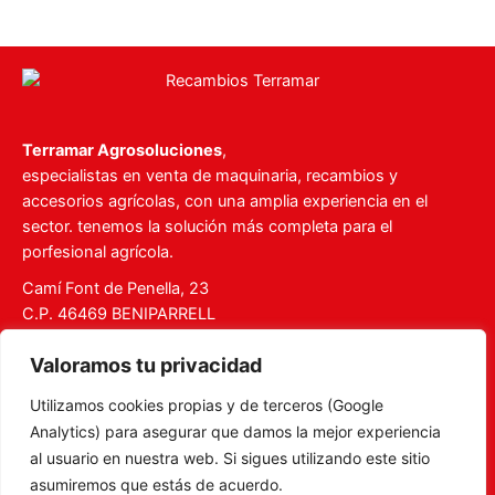
Terramar Agrosoluciones
,
especialistas en venta de maquinaria, recambios y
accesorios agrícolas, con una amplia experiencia en el
sector. tenemos la solución más completa para el
porfesional agrícola.
Camí Font de Penella, 23
C.P. 46469 BENIPARRELL
Tel. 960 727 112
Valoramos tu privacidad
ventas@recambiosterramar.com
Utilizamos cookies propias y de terceros (Google
Mi Cuenta
Analytics) para asegurar que damos la mejor experiencia
Carrito
al usuario en nuestra web. Si sigues utilizando este sitio
asumiremos que estás de acuerdo.
Aviso legal