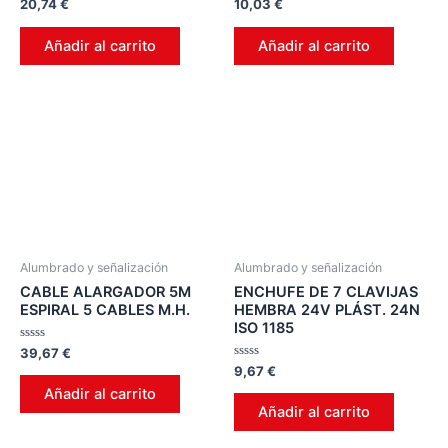
Valorado
Valorado
20,74
€
10,03
€
en
en
0
0
de
de
Añadir al carrito
Añadir al carrito
5
5
Alumbrado y señalización
Alumbrado y señalización
CABLE ALARGADOR 5M
ENCHUFE DE 7 CLAVIJAS
ESPIRAL 5 CABLES M.H.
HEMBRA 24V PLÁST. 24N
ISO 1185
Valorado
39,67
€
en
Valorado
9,67
€
0
en
de
Añadir al carrito
0
5
de
Añadir al carrito
5