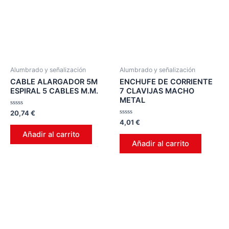
Alumbrado y señalización
Alumbrado y señalización
CABLE ALARGADOR 5M
ENCHUFE DE CORRIENTE
ESPIRAL 5 CABLES M.M.
7 CLAVIJAS MACHO
METAL
Valorado
20,74
€
en
Valorado
4,01
€
0
en
de
Añadir al carrito
0
5
de
Añadir al carrito
5