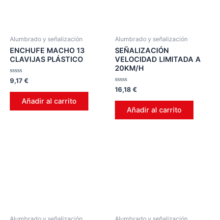
Alumbrado y señalización
Alumbrado y señalización
ENCHUFE MACHO 13
SEÑALIZACIÓN
CLAVIJAS PLÁSTICO
VELOCIDAD LIMITADA A
20KM/H
Valorado
9,17
€
en
Valorado
16,18
€
0
en
de
Añadir al carrito
0
5
de
Añadir al carrito
5
Alumbrado y señalización
Alumbrado y señalización