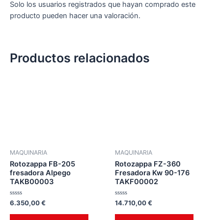
Solo los usuarios registrados que hayan comprado este
producto pueden hacer una valoración.
Productos relacionados
MAQUINARIA
MAQUINARIA
Rotozappa FB-205
Rotozappa FZ-360
fresadora Alpego
Fresadora Kw 90-176
TAKB00003
TAKF00002
Valorado
Valorado
6.350,00
€
14.710,00
€
en
en
0
0
de
de