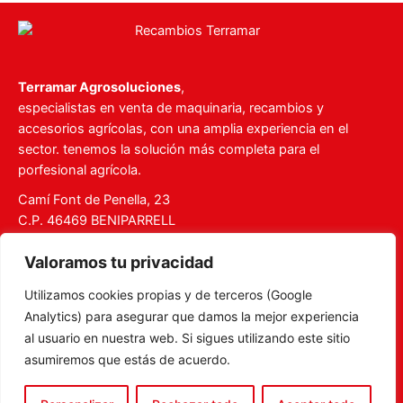
Terramar Agrosoluciones
,
especialistas en venta de maquinaria, recambios y
accesorios agrícolas, con una amplia experiencia en el
sector. tenemos la solución más completa para el
porfesional agrícola.
Camí Font de Penella, 23
C.P. 46469 BENIPARRELL
Tel. 960 727 112
Valoramos tu privacidad
ventas@recambiosterramar.com
Utilizamos cookies propias y de terceros (Google
Mi Cuenta
Analytics) para asegurar que damos la mejor experiencia
Carrito
al usuario en nuestra web. Si sigues utilizando este sitio
asumiremos que estás de acuerdo.
Aviso legal
Política de privacidad