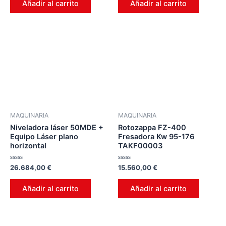
Añadir al carrito
Añadir al carrito
5
5
MAQUINARIA
MAQUINARIA
Niveladora láser 50MDE +
Rotozappa FZ-400
Equipo Láser plano
Fresadora Kw 95-176
horizontal
TAKF00003
Valorado
Valorado
26.684,00
€
15.560,00
€
en
en
0
0
de
de
Añadir al carrito
Añadir al carrito
5
5