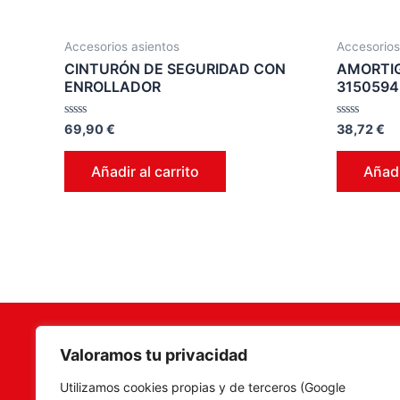
Accesorios asientos
Accesorios
CINTURÓN DE SEGURIDAD CON
AMORTIG
ENROLLADOR
3150594
Valorado
Valorado
69,90
€
38,72
€
en
en
0
0
de
de
Añadir al carrito
Añadi
5
5
Valoramos tu privacidad
Terramar Agrosoluciones
,
Camí Fon
Utilizamos cookies propias y de terceros (Google