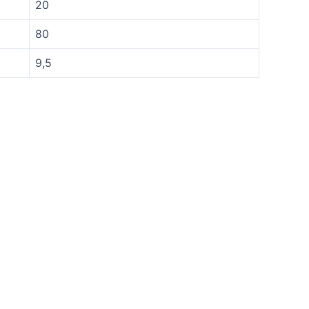
20
80
9,5