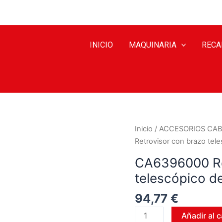
INICIO
MAQUINARIA
RECA
Inicio
/
ACCESORIOS CAB
Retrovisor con brazo tel
CA6396000 Re
telescópico d
94,77
€
Añadir al c