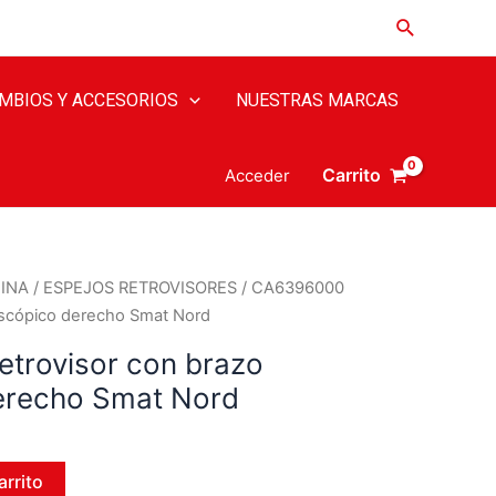
MBIOS Y ACCESORIOS
NUESTRAS MARCAS
Carrito
Acceder
INA
/
ESPEJOS RETROVISORES
/ CA6396000
escópico derecho Smat Nord
trovisor con brazo
erecho Smat Nord
arrito