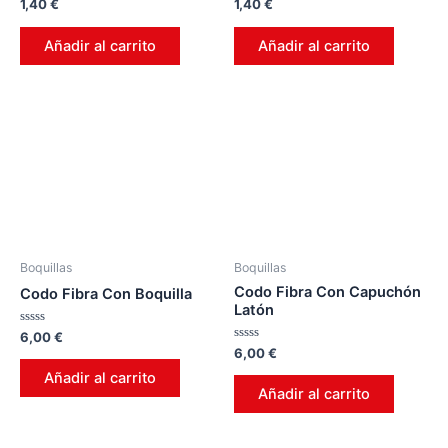
Valorado
Valorado
1,40
€
1,40
€
en
en
0
0
de
de
Añadir al carrito
Añadir al carrito
5
5
Boquillas
Boquillas
Codo Fibra Con Capuchón
Codo Fibra Con Boquilla
Latón
Valorado
6,00
€
en
Valorado
6,00
€
0
en
de
0
Añadir al carrito
5
de
Añadir al carrito
5