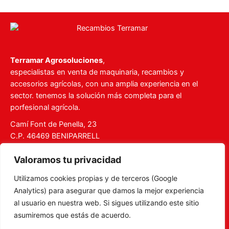
Terramar Agrosoluciones
,
especialistas en venta de maquinaria, recambios y
accesorios agrícolas, con una amplia experiencia en el
sector. tenemos la solución más completa para el
porfesional agrícola.
Camí Font de Penella, 23
C.P. 46469 BENIPARRELL
Tel. 960 727 112
Valoramos tu privacidad
ventas@recambiosterramar.com
Utilizamos cookies propias y de terceros (Google
Mi Cuenta
Analytics) para asegurar que damos la mejor experiencia
Carrito
al usuario en nuestra web. Si sigues utilizando este sitio
asumiremos que estás de acuerdo.
Aviso legal