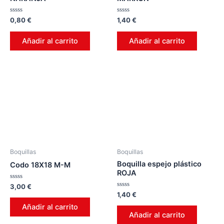
Valorado
Valorado
0,80
€
1,40
€
en
en
0
0
de
de
Añadir al carrito
Añadir al carrito
5
5
Boquillas
Boquillas
Boquilla espejo plástico
Codo 18X18 M-M
ROJA
Valorado
3,00
€
en
Valorado
1,40
€
0
en
de
0
Añadir al carrito
5
de
Añadir al carrito
5