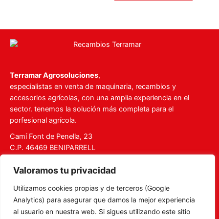
Terramar Agrosoluciones
,
especialistas en venta de maquinaria, recambios y
accesorios agrícolas, con una amplia experiencia en el
sector. tenemos la solución más completa para el
porfesional agrícola.
Camí Font de Penella, 23
C.P. 46469 BENIPARRELL
Tel. 960 727 112
Valoramos tu privacidad
ventas@recambiosterramar.com
Utilizamos cookies propias y de terceros (Google
Mi Cuenta
Analytics) para asegurar que damos la mejor experiencia
Carrito
al usuario en nuestra web. Si sigues utilizando este sitio