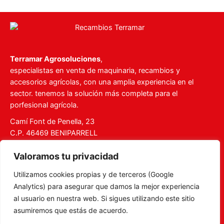
Terramar Agrosoluciones
,
especialistas en venta de maquinaria, recambios y
accesorios agrícolas, con una amplia experiencia en el
sector. tenemos la solución más completa para el
porfesional agrícola.
Camí Font de Penella, 23
C.P. 46469 BENIPARRELL
Tel. 960 727 112
Valoramos tu privacidad
ventas@recambiosterramar.com
Utilizamos cookies propias y de terceros (Google
Mi Cuenta
Analytics) para asegurar que damos la mejor experiencia
Carrito
al usuario en nuestra web. Si sigues utilizando este sitio
asumiremos que estás de acuerdo.
Aviso legal