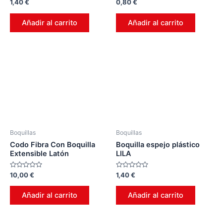
Valorado
Valorado
1,40
€
0,80
€
en
en
0
0
de
de
Añadir al carrito
Añadir al carrito
5
5
Boquillas
Boquillas
Codo Fibra Con Boquilla
Boquilla espejo plástico
Extensible Latón
LILA
Valorado
Valorado
10,00
€
1,40
€
en
en
0
0
de
de
Añadir al carrito
Añadir al carrito
5
5