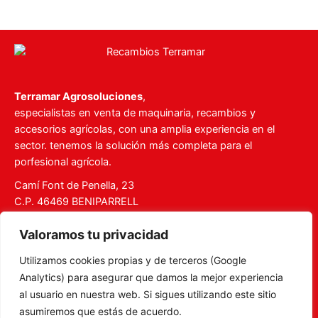
Terramar Agrosoluciones
,
especialistas en venta de maquinaria, recambios y
accesorios agrícolas, con una amplia experiencia en el
sector. tenemos la solución más completa para el
porfesional agrícola.
Camí Font de Penella, 23
C.P. 46469 BENIPARRELL
Tel. 960 727 112
Valoramos tu privacidad
ventas@recambiosterramar.com
Utilizamos cookies propias y de terceros (Google
Mi Cuenta
Analytics) para asegurar que damos la mejor experiencia
Carrito
al usuario en nuestra web. Si sigues utilizando este sitio
asumiremos que estás de acuerdo.
Aviso legal