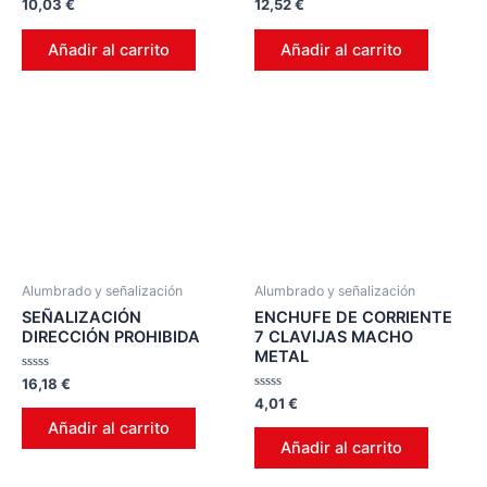
Valorado
Valorado
10,03
€
12,52
€
en
en
0
0
de
de
Añadir al carrito
Añadir al carrito
5
5
Alumbrado y señalización
Alumbrado y señalización
SEÑALIZACIÓN
ENCHUFE DE CORRIENTE
DIRECCIÓN PROHIBIDA
7 CLAVIJAS MACHO
METAL
Valorado
16,18
€
en
Valorado
4,01
€
0
en
de
Añadir al carrito
0
5
de
Añadir al carrito
5