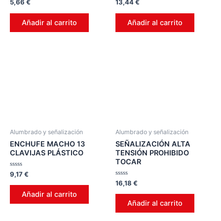
Valorado
Valorado
5,66
€
13,44
€
en
en
0
0
de
de
Añadir al carrito
Añadir al carrito
5
5
Alumbrado y señalización
Alumbrado y señalización
ENCHUFE MACHO 13
SEÑALIZACIÓN ALTA
CLAVIJAS PLÁSTICO
TENSIÓN PROHIBIDO
TOCAR
Valorado
9,17
€
en
Valorado
16,18
€
0
en
de
Añadir al carrito
0
5
de
Añadir al carrito
5