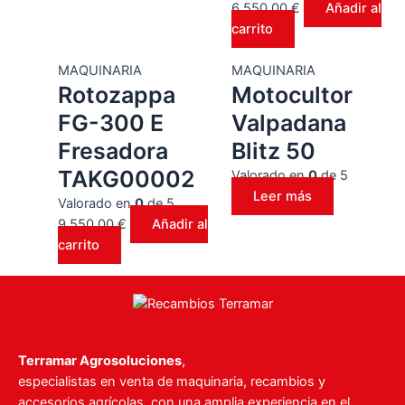
6.550,00
€
Añadir al
carrito
MAQUINARIA
MAQUINARIA
Rotozappa
Motocultor
FG-300 E
Valpadana
Fresadora
Blitz 50
TAKG00002
Valorado en
0
de 5
Leer más
Valorado en
0
de 5
9.550,00
€
Añadir al
carrito
Terramar Agrosoluciones
,
especialistas en venta de maquinaria, recambios y
accesorios agrícolas, con una amplia experiencia en el