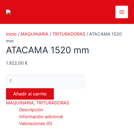
Ir
al
Main
contenido
Men
Inicio
/
MAQUINARIA
/
TRITURADORAS
/ ATACAMA 1520
mm
ATACAMA 1520 mm
1.922,00
€
ATACAMA
1520
mm
Añadir al carrito
cantidad
MAQUINARIA
,
TRITURADORAS
Descripción
Información adicional
Valoraciones (0)