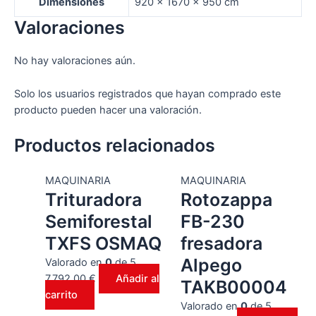
Dimensiones
920 × 1670 × 950 cm
Valoraciones
No hay valoraciones aún.
Solo los usuarios registrados que hayan comprado este
producto pueden hacer una valoración.
Productos relacionados
MAQUINARIA
MAQUINARIA
Trituradora
Rotozappa
Semiforestal
FB-230
TXFS OSMAQ
fresadora
Alpego
Valorado en
0
de 5
7.792,00
€
Añadir al
TAKB00004
carrito
Valorado en
0
de 5