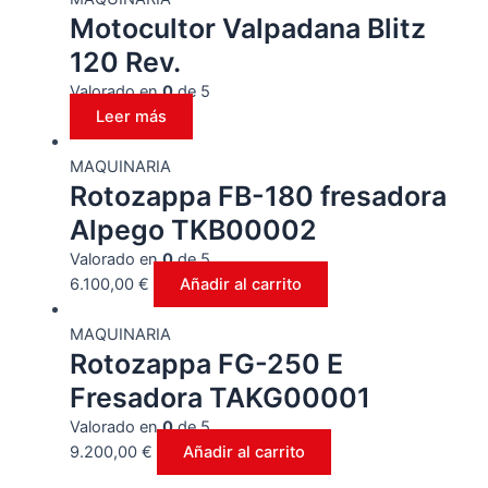
Motocultor Valpadana Blitz
120 Rev.
Valorado en
0
de 5
Leer más
MAQUINARIA
Rotozappa FB-180 fresadora
Alpego TKB00002
Valorado en
0
de 5
6.100,00
€
Añadir al carrito
MAQUINARIA
Rotozappa FG-250 E
Fresadora TAKG00001
Valorado en
0
de 5
9.200,00
€
Añadir al carrito