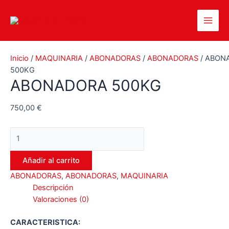
Ir
al
Main
contenido
Men
Inicio
/
MAQUINARIA
/
ABONADORAS
/
ABONADORAS
/ ABON
500KG
ABONADORA 500KG
750,00
€
ABONADORA
500KG
cantidad
Añadir al carrito
ABONADORAS
,
ABONADORAS
,
MAQUINARIA
Descripción
Valoraciones (0)
CARACTERISTICA: