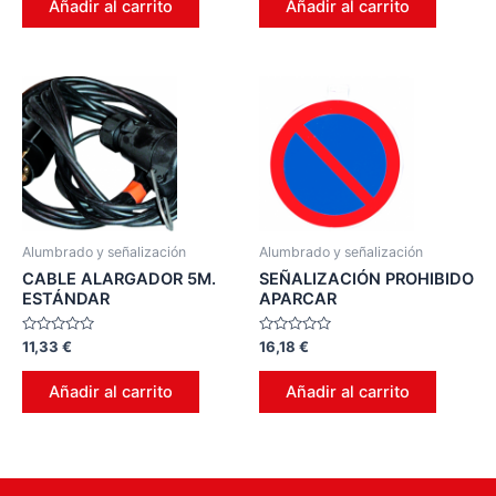
Añadir al carrito
Añadir al carrito
5
5
Alumbrado y señalización
Alumbrado y señalización
CABLE ALARGADOR 5M.
SEÑALIZACIÓN PROHIBIDO
ESTÁNDAR
APARCAR
Valorado
Valorado
11,33
€
16,18
€
en
en
0
0
de
de
Añadir al carrito
Añadir al carrito
5
5