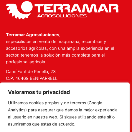
Terramar Agrosoluciones
,
especialistas en venta de maquinaria, recambios y
accesorios agrícolas, con una amplia experiencia en el
sector. tenemos la solución más completa para el
porfesional agrícola.
Camí Font de Penella, 23
C.P. 46469 BENIPARRELL
Tel. 960 727 112
Valoramos tu privacidad
ventas@recambiosterramar.com
Utilizamos cookies propias y de terceros (Google
Mi Cuenta
Analytics) para asegurar que damos la mejor experiencia
Carrito
al usuario en nuestra web. Si sigues utilizando este sitio
asumiremos que estás de acuerdo.
Aviso legal