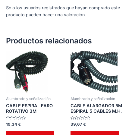
Solo los usuarios registrados que hayan comprado este
producto pueden hacer una valoración.
Productos relacionados
Alumbrado y señalización
Alumbrado y señalización
CABLE ESPIRAL FARO
CABLE ALARGADOR 5M
ROTATIVO 3M
ESPIRAL 5 CABLES M.H.
Valorado
Valorado
19,34
€
39,67
€
en
en
0
0
de
de