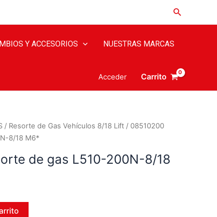
MBIOS Y ACCESORIOS
NUESTRAS MARCAS
Carrito
Acceder
S
/
Resorte de Gas Vehículos 8/18 Lift
/ 08510200
0N-8/18 M6*
orte de gas L510-200N-8/18
arrito