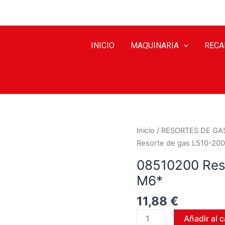
INICIO
MAQUINARIA
RECA
Inicio
/
RESORTES DE GA
Resorte de gas L510-20
08510200 Res
M6*
11,88
€
Añadir al c