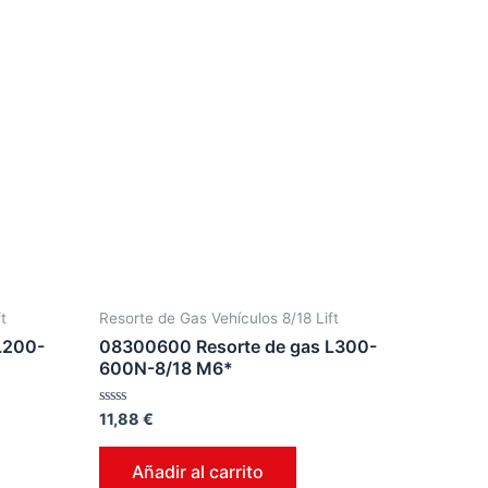
t
Resorte de Gas Vehículos 8/18 Lift
L200-
08300600 Resorte de gas L300-
600N-8/18 M6*
Valorado
11,88
€
en
0
de
Añadir al carrito
5