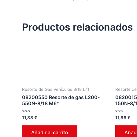
Productos relacionados
Resorte de Gas Vehículos 8/18 Lift
Resorte de
08200550 Resorte de gas L200-
08200150
550N-8/18 M6*
150N-8/
Valorado
Valorado
11,88
€
11,88
€
en
en
0
0
de
de
Añadir al carrito
Añadi
5
5