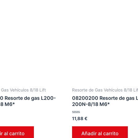
 Gas Vehículos 8/18 Lift
Resorte de Gas Vehículos 8/18 Lif
 Resorte de gas L200-
08200200 Resorte de gas 
18 M6*
200N-8/18 M6*
Valorado
11,88
€
en
0
de
r al carrito
Añadir al carrito
5