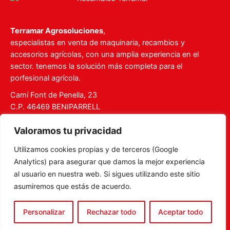
Terramar Agrosoluciones
,
especialistas en venta de maquinaria, recambios y
accesorios agrícolas, con una amplia experiencia en el
sector. tenemos la solución más completa para el
porfesional agrícola.
Camí Font de Penella, 23
C.P. 46469 BENIPARRELL
Tel. 960 727 112
Valoramos tu privacidad
ventas@recambiosterramar.com
Utilizamos cookies propias y de terceros (Google
Mi Cuenta
Analytics) para asegurar que damos la mejor experiencia
Carrito
al usuario en nuestra web. Si sigues utilizando este sitio
asumiremos que estás de acuerdo.
Aviso legal
Política de privacidad
Personalizar
Rechazar todo
Aceptar todo
Política de Cookies