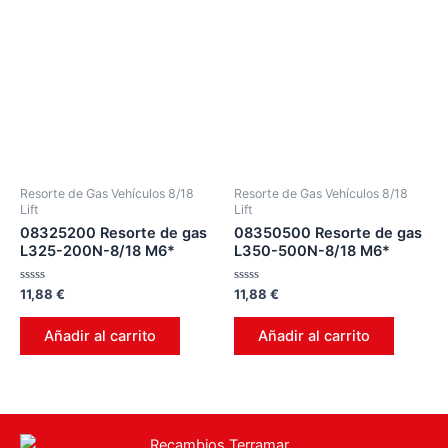
Resorte de Gas Vehículos 8/18
Resorte de Gas Vehículos 8/18
Lift
Lift
08325200 Resorte de gas
08350500 Resorte de gas
L325-200N-8/18 M6*
L350-500N-8/18 M6*
Valorado
Valorado
11,88
€
11,88
€
en
en
0
0
de
de
Añadir al carrito
Añadir al carrito
5
5