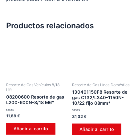
Productos relacionados
Resorte de Gas Vehículos 8/18
Resorte de Gas Línea Doméstica
Lift
130401150F8 Resorte de
08200600 Resorte de gas
gas C132/L340-1150N-
L200-600N-8/18 M6*
10/22 fijo 08mm*
Valorado
11,88
€
Valorado
31,32
€
en
en
0
0
de
de
Añadir al carrito
Añadir al carrito
5
5