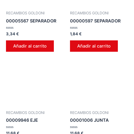
RECAMBIOS GOLDONI
RECAMBIOS GOLDONI
00005567 SEPARADOR
00000597 SEPARADOR
Valorado
Valorado
3,34
€
1,84
€
en
en
0
0
de
de
Añadir al carrito
Añadir al carrito
5
5
RECAMBIOS GOLDONI
RECAMBIOS GOLDONI
00009946 EJE
00001006 JUNTA
Valorado
Valorado
11,68
€
11,68
€