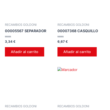
RECAMBIOS GOLDONI
RECAMBIOS GOLDONI
00005567 SEPARADOR
00007368 CASQUILLO
Valorado
Valorado
3,34
€
6,67
€
en
en
0
0
de
de
Añadir al carrito
Añadir al carrito
5
5
RECAMBIOS GOLDONI
RECAMBIOS GOLDONI