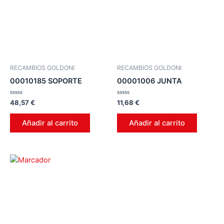
RECAMBIOS GOLDONI
RECAMBIOS GOLDONI
00010185 SOPORTE
00001006 JUNTA
Valorado
Valorado
48,57
€
11,68
€
en
en
0
0
de
de
Añadir al carrito
Añadir al carrito
5
5