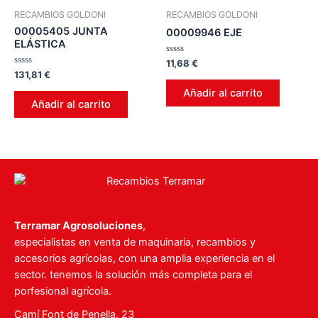
RECAMBIOS GOLDONI
RECAMBIOS GOLDONI
00005405 JUNTA
00009946 EJE
ELÁSTICA
Valorado
11,68
€
en
Valorado
131,81
€
0
en
de
0
Añadir al carrito
5
de
Añadir al carrito
5
Terramar Agrosoluciones
,
especialistas en venta de maquinaria, recambios y
accesorios agrícolas, con una amplia experiencia en el
sector. tenemos la solución más completa para el
porfesional agrícola.
Camí Font de Penella, 23