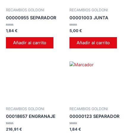
RECAMBIOS GOLDONI
RECAMBIOS GOLDONI
00000955 SEPARADOR
00001003 JUNTA
Valorado
Valorado
1,84
€
5,00
€
en
en
0
0
de
de
Añadir al carrito
Añadir al carrito
5
5
RECAMBIOS GOLDONI
RECAMBIOS GOLDONI
00018657 ENGRANAJE
00000123 SEPARADOR
Valorado
Valorado
216,91
€
1,84
€
en
en