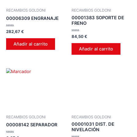
RECAMBIOS GOLDONI
RECAMBIOS GOLDONI
00001383 SOPORTE DE
00006309 ENGRANAJE
FRENO
Valorado
282,67
€
en
Valorado
84,50
€
0
en
de
0
Añadir al carrito
5
de
Añadir al carrito
5
RECAMBIOS GOLDONI
RECAMBIOS GOLDONI
00001031 DIST. DE
00008142 SEPARADOR
NIVELACIÓN