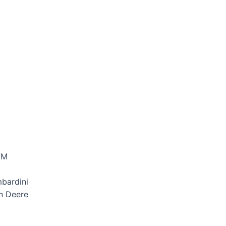
VM
bardini
n Deere