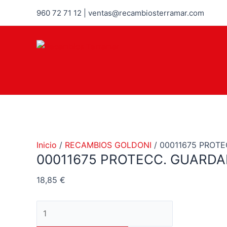
Ir
960 72 71 12 | ventas@recambiosterramar.com
al
contenido
Inicio
/
RECAMBIOS GOLDONI
/ 00011675 PROT
00011675 PROTECC. GUARD
18,85
€
00011675
PROTECC.