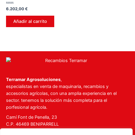
Valorado
6.202,00
€
en
0
de
Añadir al carrito
5
Terramar Agrosoluciones
,
especialistas en venta de maquinaria, recambios y
accesorios agrícolas, con una amplia experiencia en el
sector. tenemos la solución más completa para el
porfesional agrícola.
Camí Font de Penella, 23
C.P. 46469 BENIPARRELL
Tel. 960 727 112