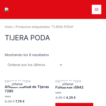
Inicio
/ Productos etiquetados “TIJERA PODA”
TIJERA PODA
Mostrando los 8 resultados
EQUIPOS DE PODA
EQUIPOS DE PODA
¡Oferta!
¡Oferta!
Afilador Manual de Tijeras
Funda KM 15642
7285
Valorado
4,50
€
4,25
€
en
Valorado
8,20
€
7,79
€
0
en
de