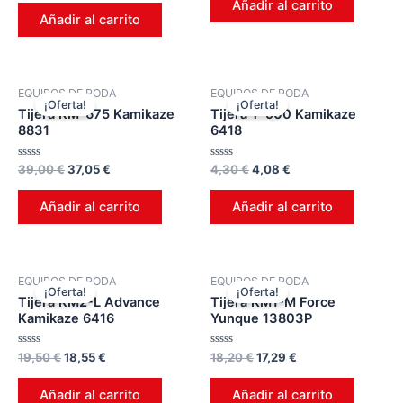
0
Añadir al carrito
5
de
Añadir al carrito
5
EQUIPOS DE PODA
EQUIPOS DE PODA
¡Oferta!
¡Oferta!
Tijera KM-675 Kamikaze
Tijera T-900 Kamikaze
8831
6418
Valorado
Valorado
39,00
€
37,05
€
4,30
€
4,08
€
en
en
0
0
de
de
Añadir al carrito
Añadir al carrito
5
5
EQUIPOS DE PODA
EQUIPOS DE PODA
¡Oferta!
¡Oferta!
Tijera KM2-L Advance
Tijera KM1-M Force
Kamikaze 6416
Yunque 13803P
Valorado
Valorado
19,50
€
18,55
€
18,20
€
17,29
€
en
en
0
0
de
de
Añadir al carrito
Añadir al carrito
5
5