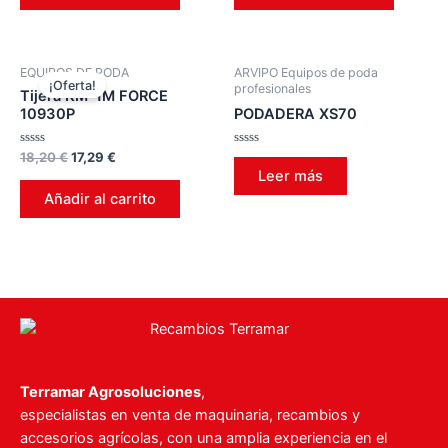
EQUIPOS DE PODA
ARVIPO Equipos de poda
¡Oferta!
profesionales
Tijera KM-1M FORCE
10930P
PODADERA XS70
Valorado
Valorado
18,20
€
17,29
€
en
en
Leer más
0
0
de
de
Añadir al carrito
5
5
Terramar Agrosoluciones
,
especialistas en venta de maquinaria, recambios y
accesorios agrícolas, con una amplia experiencia en el