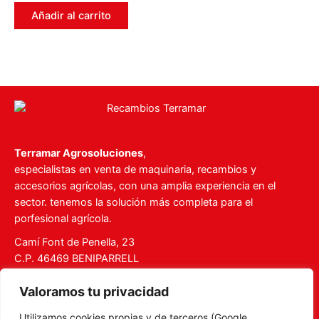
0
de
Añadir al carrito
5
Terramar Agrosoluciones
,
especialistas en venta de maquinaria, recambios y
accesorios agrícolas, con una amplia experiencia en el
sector. tenemos la solución más completa para el
porfesional agrícola.
Camí Font de Penella, 23
C.P. 46469 BENIPARRELL
Tel. 960 727 112
Valoramos tu privacidad
ventas@recambiosterramar.com
Utilizamos cookies propias y de terceros (Google