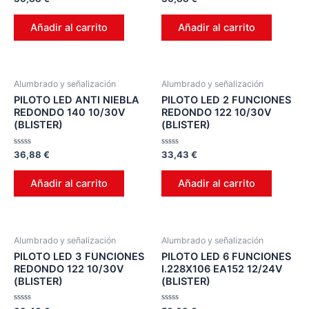
en
en
0
0
de
de
Añadir al carrito
Añadir al carrito
5
5
Alumbrado y señalización
Alumbrado y señalización
PILOTO LED ANTI NIEBLA
PILOTO LED 2 FUNCIONES
REDONDO 140 10/30V
REDONDO 122 10/30V
(BLISTER)
(BLISTER)
Valorado
Valorado
36,88
€
33,43
€
en
en
0
0
de
de
Añadir al carrito
Añadir al carrito
5
5
Alumbrado y señalización
Alumbrado y señalización
PILOTO LED 3 FUNCIONES
PILOTO LED 6 FUNCIONES
REDONDO 122 10/30V
I.228X106 EA152 12/24V
(BLISTER)
(BLISTER)