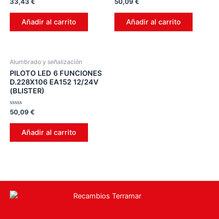
Valorado
Valorado
33,43
€
50,09
€
en
en
0
0
de
de
Añadir al carrito
Añadir al carrito
5
5
Alumbrado y señalización
PILOTO LED 6 FUNCIONES
D.228X106 EA152 12/24V
(BLISTER)
Valorado
50,09
€
en
0
de
Añadir al carrito
5