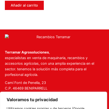
0
de
Añadir al carrito
5
Terramar Agrosoluciones
,
especialistas en venta de maquinaria, recambios y
accesorios agrícolas, con una amplia experiencia en el
sector. tenemos la solución más completa para el
porfesional agrícola.
Camí Font de Penella, 23
C.P. 46469 BENIPARRELL
Tel. 960 727 112
Valoramos tu privacidad
ventas@recambiosterramar.com
Utilizamos cookies propias y de terceros (Google