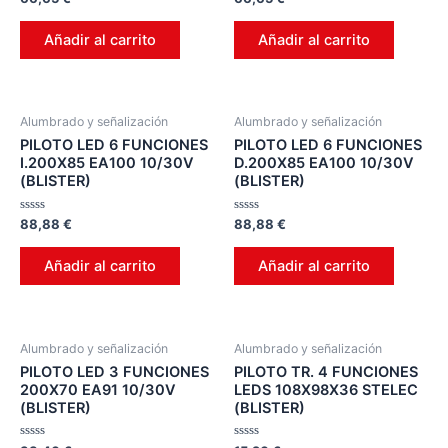
en
en
0
0
de
de
Añadir al carrito
Añadir al carrito
5
5
Alumbrado y señalización
Alumbrado y señalización
PILOTO LED 6 FUNCIONES
PILOTO LED 6 FUNCIONES
I.200X85 EA100 10/30V
D.200X85 EA100 10/30V
(BLISTER)
(BLISTER)
Valorado
Valorado
88,88
€
88,88
€
en
en
0
0
de
de
Añadir al carrito
Añadir al carrito
5
5
Alumbrado y señalización
Alumbrado y señalización
PILOTO LED 3 FUNCIONES
PILOTO TR. 4 FUNCIONES
200X70 EA91 10/30V
LEDS 108X98X36 STELEC
(BLISTER)
(BLISTER)