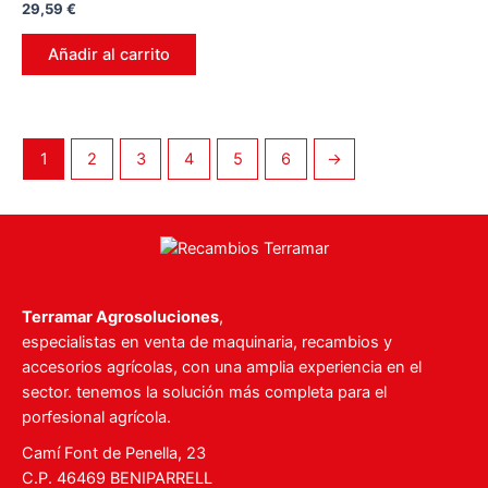
Valorado
29,59
€
en
0
de
Añadir al carrito
5
1
2
3
4
5
6
→
Terramar Agrosoluciones
,
especialistas en venta de maquinaria, recambios y
accesorios agrícolas, con una amplia experiencia en el
sector. tenemos la solución más completa para el
porfesional agrícola.
Camí Font de Penella, 23
C.P. 46469 BENIPARRELL