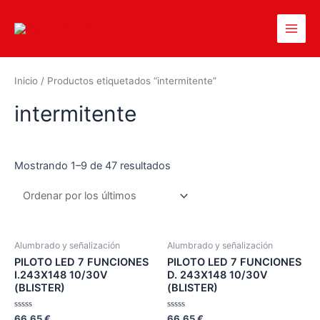
Ir
al
Main
contenido
Men
Inicio
/ Productos etiquetados “intermitente”
intermitente
Mostrando 1–9 de 47 resultados
Alumbrado y señalización
Alumbrado y señalización
PILOTO LED 7 FUNCIONES
PILOTO LED 7 FUNCIONES
I.243X148 10/30V
D. 243X148 10/30V
(BLISTER)
(BLISTER)
Valorado
Valorado
66,65
€
66,65
€