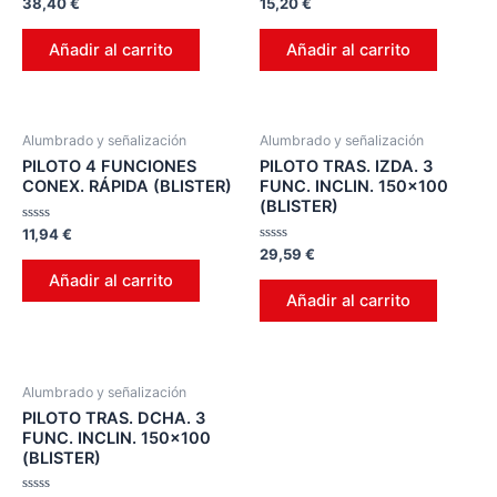
Valorado
Valorado
38,40
€
15,20
€
en
en
0
0
de
de
Añadir al carrito
Añadir al carrito
5
5
Alumbrado y señalización
Alumbrado y señalización
PILOTO 4 FUNCIONES
PILOTO TRAS. IZDA. 3
CONEX. RÁPIDA (BLISTER)
FUNC. INCLIN. 150×100
(BLISTER)
Valorado
11,94
€
en
Valorado
29,59
€
0
en
de
Añadir al carrito
0
5
de
Añadir al carrito
5
Alumbrado y señalización
PILOTO TRAS. DCHA. 3
FUNC. INCLIN. 150×100
(BLISTER)