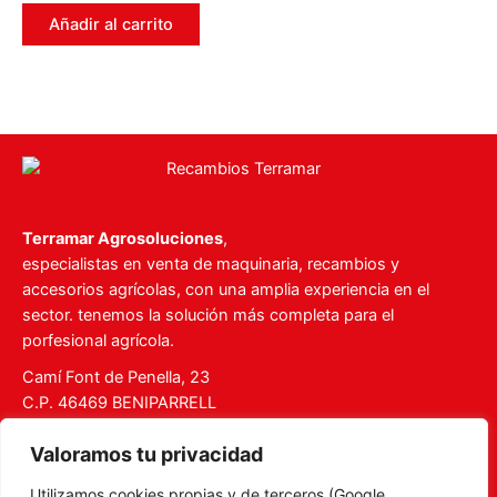
0
de
Añadir al carrito
5
Terramar Agrosoluciones
,
especialistas en venta de maquinaria, recambios y
accesorios agrícolas, con una amplia experiencia en el
sector. tenemos la solución más completa para el
porfesional agrícola.
Camí Font de Penella, 23
C.P. 46469 BENIPARRELL
Tel. 960 727 112
Valoramos tu privacidad
ventas@recambiosterramar.com
Utilizamos cookies propias y de terceros (Google