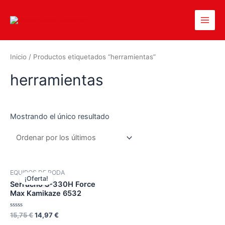
Inicio
/ Productos etiquetados “herramientas”
herramientas
Mostrando el único resultado
EQUIPOS DE PODA
¡Oferta!
Serrucho S-330H Force
Max Kamikaze 6532
Valorado
15,75
€
14,97
€
en