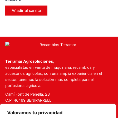
en
0
de
Añadir al carrito
5
Terramar Agrosoluciones
,
especialistas en venta de maquinaria, recambios y
accesorios agrícolas, con una amplia experiencia en el
sector. tenemos la solución más completa para el
porfesional agrícola.
Camí Font de Penella, 23
C.P. 46469 BENIPARRELL
Tel. 960 727 112
Valoramos tu privacidad
ventas@recambiosterramar.com