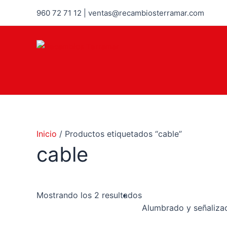
Ir
960 72 71 12 | ventas@recambiosterramar.com
al
contenido
Inicio
/ Productos etiquetados “cable”
cable
Mostrando los 2 resultados
Alumbrado y señaliza