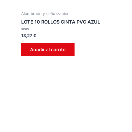
Alumbrado y señalización
LOTE 10 ROLLOS CINTA PVC AZUL
Valorado
13,27
€
en
0
de
Añadir al carrito
5