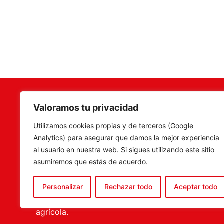
Valoramos tu privacidad
Terramar Agrosoluciones
,
Camí Fon
Utilizamos cookies propias y de terceros (Google
especialistas en venta de
C.P. 46
Analytics) para asegurar que damos la mejor experiencia
maquinaria, recambios y
Tel. 960
al usuario en nuestra web. Si sigues utilizando este sitio
accesorios agrícolas, con una
ventas@
asumiremos que estás de acuerdo.
amplia experiencia en el sector.
tenemos la solución más
Personalizar
Rechazar todo
Aceptar todo
completa para el porfesional
agrícola.