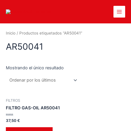
Inicio
/ Productos etiquetados “AR50041”
AR50041
Mostrando el único resultado
FILTROS
FILTRO GAS-OIL AR50041
Valorado
37,50
€
en
0
de