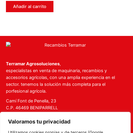
0
de
Añadir al carrito
5
Terramar Agrosoluciones
,
especialistas en venta de maquinaria, recambios y
accesorios agrícolas, con una amplia experiencia en el
sector. tenemos la solución más completa para el
porfesional agrícola.
Camí Font de Penella, 23
C.P. 46469 BENIPARRELL
Tel. 960 727 112
Valoramos tu privacidad
ventas@recambiosterramar.com
Utilizamos cookies propias y de terceros (Google