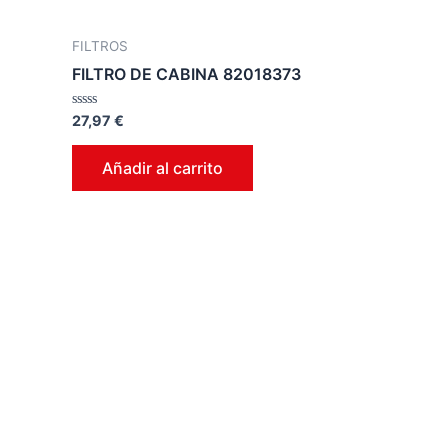
FILTROS
FILTRO DE CABINA 82018373
Valorado
27,97
€
en
0
de
Añadir al carrito
5