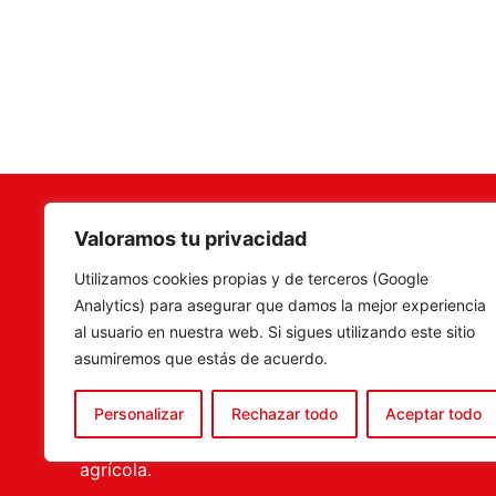
Valoramos tu privacidad
Terramar Agrosoluciones
,
Camí Fon
Utilizamos cookies propias y de terceros (Google
especialistas en venta de
C.P. 46
Analytics) para asegurar que damos la mejor experiencia
maquinaria, recambios y
Tel. 960
al usuario en nuestra web. Si sigues utilizando este sitio
accesorios agrícolas, con una
ventas@
asumiremos que estás de acuerdo.
amplia experiencia en el sector.
tenemos la solución más
Personalizar
Rechazar todo
Aceptar todo
completa para el porfesional
agrícola.