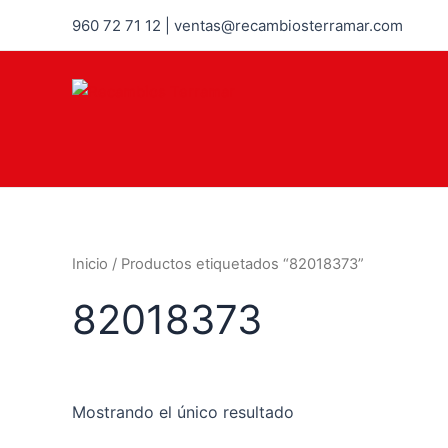
960 72 71 12 | ventas@recambiosterramar.com
Inicio
/ Productos etiquetados “82018373”
82018373
Mostrando el único resultado