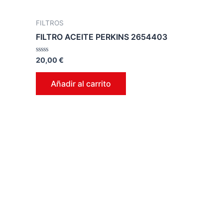
FILTROS
FILTRO ACEITE PERKINS 2654403
Valorado
20,00
€
en
0
de
Añadir al carrito
5