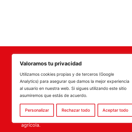
Valoramos tu privacidad
Terramar Agrosoluciones
,
Camí Fon
Utilizamos cookies propias y de terceros (Google
especialistas en venta de
C.P. 46
Analytics) para asegurar que damos la mejor experiencia
maquinaria, recambios y
Tel. 960
al usuario en nuestra web. Si sigues utilizando este sitio
accesorios agrícolas, con una
ventas@
asumiremos que estás de acuerdo.
amplia experiencia en el sector.
tenemos la solución más
Personalizar
Rechazar todo
Aceptar todo
completa para el porfesional
agrícola.