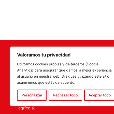
Valoramos tu privacidad
Terramar Agrosoluciones
,
Camí Fon
Utilizamos cookies propias y de terceros (Google
especialistas en venta de
C.P. 46
Analytics) para asegurar que damos la mejor experiencia
maquinaria, recambios y
Tel. 960
al usuario en nuestra web. Si sigues utilizando este sitio
accesorios agrícolas, con una
ventas@
asumiremos que estás de acuerdo.
amplia experiencia en el sector.
tenemos la solución más
Personalizar
Rechazar todo
Aceptar todo
completa para el porfesional
agrícola.