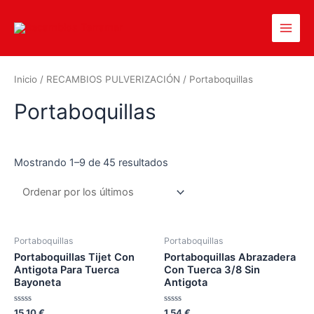
Inicio
/
RECAMBIOS PULVERIZACIÓN
/ Portaboquillas
Portaboquillas
Mostrando 1–9 de 45 resultados
Portaboquillas
Portaboquillas
Portaboquillas Tijet Con
Portaboquillas Abrazadera
Antigota Para Tuerca
Con Tuerca 3/8 Sin
Bayoneta
Antigota
Valorado
Valorado
15,10
€
1,54
€