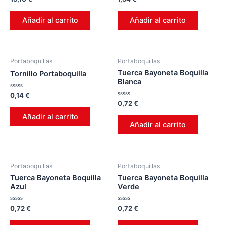
en
en
0
0
de
de
Añadir al carrito
Añadir al carrito
5
5
Portaboquillas
Portaboquillas
Tuerca Bayoneta Boquilla
Tornillo Portaboquilla
Blanca
Valorado
0,14
€
en
Valorado
0,72
€
0
en
de
0
Añadir al carrito
5
de
Añadir al carrito
5
Portaboquillas
Portaboquillas
Tuerca Bayoneta Boquilla
Tuerca Bayoneta Boquilla
Azul
Verde
Valorado
Valorado
0,72
€
0,72
€
en
en
0
0