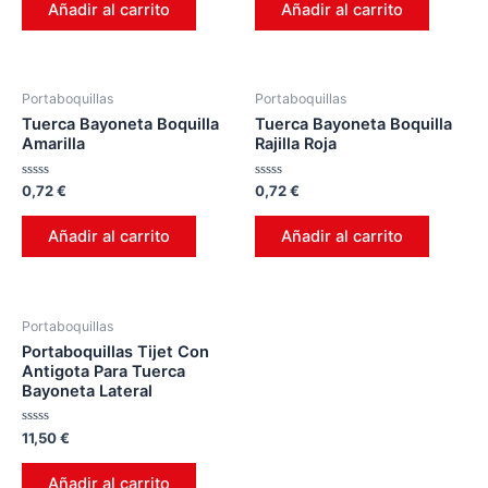
de
de
Añadir al carrito
Añadir al carrito
5
5
Portaboquillas
Portaboquillas
Tuerca Bayoneta Boquilla
Tuerca Bayoneta Boquilla
Amarilla
Rajilla Roja
Valorado
Valorado
0,72
€
0,72
€
en
en
0
0
de
de
Añadir al carrito
Añadir al carrito
5
5
Portaboquillas
Portaboquillas Tijet Con
Antigota Para Tuerca
Bayoneta Lateral
Valorado
11,50
€
en
0
de
Añadir al carrito
5