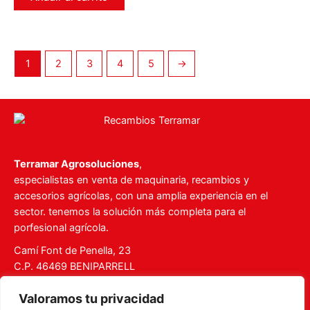
1
2
3
4
5
→
Terramar Agrosoluciones
,
especialistas en venta de maquinaria, recambios y
accesorios agrícolas, con una amplia experiencia en el
sector. tenemos la solución más completa para el
porfesional agrícola.
Camí Font de Penella, 23
C.P. 46469 BENIPARRELL
Tel. 960 727 112
Valoramos tu privacidad
ventas@recambiosterramar.com