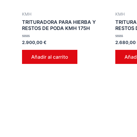
KMH
KMH
TRITURADORA PARA HIERBA Y
TRITURA
RESTOS DE PODA KMH 175H
RESTOS 
Valorado
Valorado
2.900,00
€
2.680,00
en
en
0
0
de
de
Añadir al carrito
Añadi
5
5