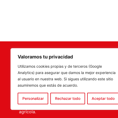
Valoramos tu privacidad
Terramar Agrosoluciones
,
Camí Fon
Utilizamos cookies propias y de terceros (Google
especialistas en venta de
C.P. 46
Analytics) para asegurar que damos la mejor experiencia
maquinaria, recambios y
Tel. 960
al usuario en nuestra web. Si sigues utilizando este sitio
accesorios agrícolas, con una
ventas@
asumiremos que estás de acuerdo.
amplia experiencia en el sector.
tenemos la solución más
Personalizar
Rechazar todo
Aceptar todo
completa para el porfesional
agrícola.