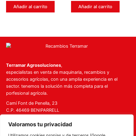
0
0
de
de
Añadir al carrito
Añadir al carrito
5
5
Terramar Agrosoluciones
,
especialistas en venta de maquinaria, recambios y
accesorios agrícolas, con una amplia experiencia en el
sector. tenemos la solución más completa para el
porfesional agrícola.
Camí Font de Penella, 23
C.P. 46469 BENIPARRELL
Tel. 960 727 112
Valoramos tu privacidad
ventas@recambiosterramar.com
Utilizamos cookies propias y de terceros (Google