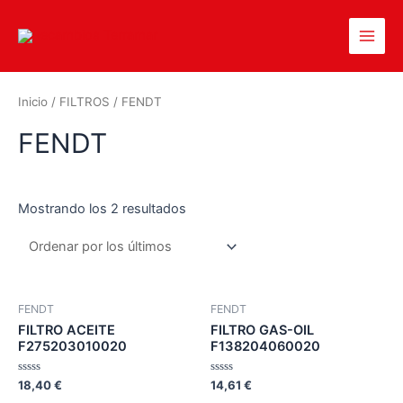
Inicio
/
FILTROS
/ FENDT
FENDT
Mostrando los 2 resultados
FENDT
FENDT
FILTRO ACEITE
FILTRO GAS-OIL
F275203010020
F138204060020
Valorado
Valorado
18,40
€
14,61
€
en
en