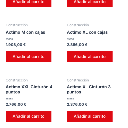
Añadir al carrito
Añadir al carrito
5
5
Construcción
Construcción
Actimo M con cajas
Actimo XL con cajas
Valorado
Valorado
1.908,00
€
2.856,00
€
en
en
0
0
de
de
Añadir al carrito
Añadir al carrito
5
5
Construcción
Construcción
Actimo XXL Cinturón 4
Actimo XL Cinturón 3
puntos
puntos
Valorado
Valorado
2.766,00
€
2.376,00
€
en
en
0
0
de
de
Añadir al carrito
Añadir al carrito
5
5