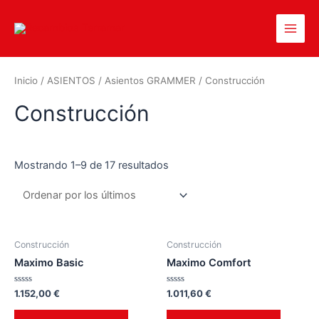
Inicio
/
ASIENTOS
/
Asientos GRAMMER
/ Construcción
Construcción
Mostrando 1–9 de 17 resultados
Construcción
Construcción
Maximo Basic
Maximo Comfort
Valorado
Valorado
1.152,00
€
1.011,60
€
en
en
0
0
de
de