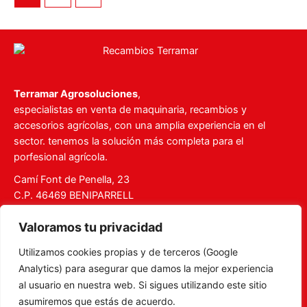
Terramar Agrosoluciones
,
especialistas en venta de maquinaria, recambios y
accesorios agrícolas, con una amplia experiencia en el
sector. tenemos la solución más completa para el
porfesional agrícola.
Camí Font de Penella, 23
C.P. 46469 BENIPARRELL
Tel. 960 727 112
Valoramos tu privacidad
ventas@recambiosterramar.com
Utilizamos cookies propias y de terceros (Google
Mi Cuenta
Analytics) para asegurar que damos la mejor experiencia
Carrito
al usuario en nuestra web. Si sigues utilizando este sitio
asumiremos que estás de acuerdo.
Aviso legal