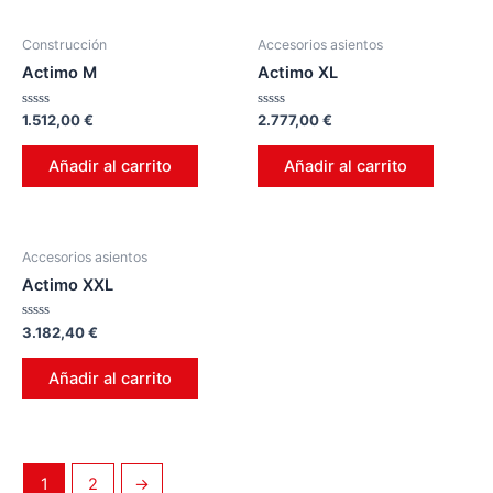
Construcción
Accesorios asientos
Actimo M
Actimo XL
Valorado
Valorado
1.512,00
€
2.777,00
€
en
en
0
0
de
de
Añadir al carrito
Añadir al carrito
5
5
Accesorios asientos
Actimo XXL
Valorado
3.182,40
€
en
0
de
Añadir al carrito
5
1
2
→